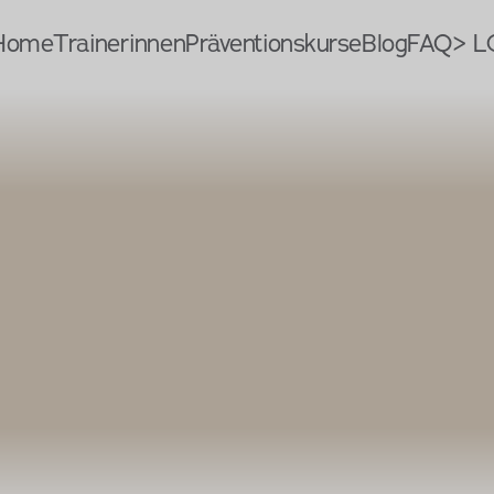
Home
Trainerinnen
Präventionskurse
Blog
FAQ
> L
tenschutzerkl
ng