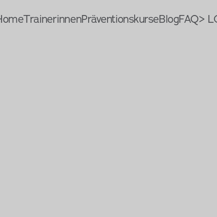
Home
Trainerinnen
Präventionskurse
Blog
FAQ
> L
Routinen
nachhaltige
Motivation
Dieses Mal ziehe ich es durch.