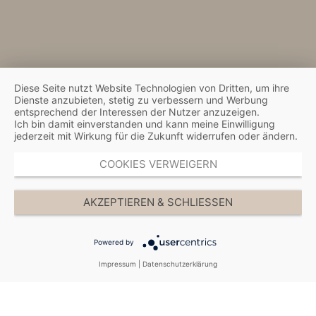
Follow us on:
Home
Impressum
Trainerinnen
Datenschutzerklärung
Präventionskurse
AGB
Blog
Diese Seite nutzt Website Technologien von Dritten, um ihre
FAQ
Dienste anzubieten, stetig zu verbessern und Werbung
entsprechend der Interessen der Nutzer anzuzeigen.
Newsletter
Ich bin damit einverstanden und kann meine Einwilligung
Jobs
jederzeit mit Wirkung für die Zukunft widerrufen oder ändern.
Gutscheine
COOKIES VERWEIGERN
AKZEPTIEREN & SCHLIESSEN
Powered by
Datenschutzerklärung
AGB
Impressum
|
Datenschutzerklärung